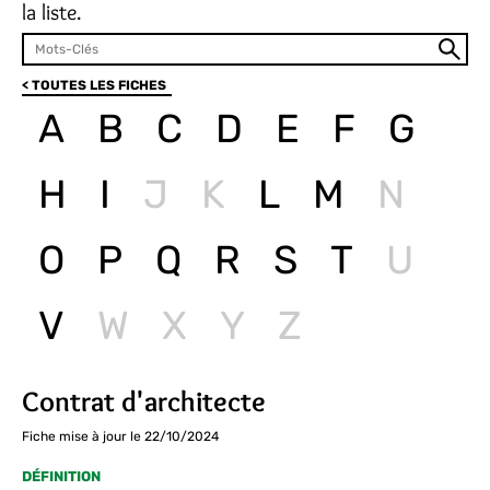
la liste.
< TOUTES LES FICHES
A
B
C
D
E
F
G
H
I
J
K
L
M
N
O
P
Q
R
S
T
U
V
W
X
Y
Z
Contrat d'architecte
Fiche mise à jour le 22/10/2024
DÉFINITION