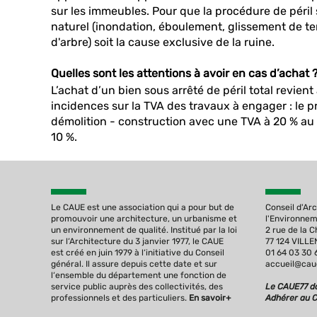
sur les immeubles. Pour que la procédure de péril 
naturel (inondation, éboulement, glissement de te
d'arbre) soit la cause exclusive de la ruine.
Quelles sont les attentions à avoir en cas d’achat 
L’achat d’un bien sous arrêté de péril total revient
incidences sur la TVA des travaux à engager : le 
démolition - construction avec une TVA à 20 % au 
10 %.
Le CAUE est une association qui a pour but de
Conseil d'Ar
promouvoir une architecture, un urbanisme et
l'Environne
un environnement de qualité. Institué par la loi
2 rue de la 
sur l‘Architecture du 3 janvier 1977, le CAUE
77 124 VILL
est créé en juin 1979 à l‘initiative du Conseil
01 64 03 30 
général. Il assure depuis cette date et sur
accueil@caue
l‘ensemble du département une fonction de
service public auprès des collectivités, des
Le CAUE77 da
professionnels et des particuliers.
En savoir+
Adhérer au 