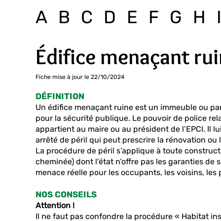
A
B
C
D
E
F
G
H
Édifice menaçant ru
Fiche mise à jour le 22/10/2024
DÉFINITION
Un édifice menaçant ruine est un immeuble ou par
pour la sécurité publique. Le pouvoir de police r
appartient au maire ou au président de l’EPCI. Il lu
arrêté de péril qui peut prescrire la rénovation ou
La procédure de péril s’applique à toute construc
cheminée) dont l'état n’offre pas les garanties de 
menace réelle pour les occupants, les voisins, les
NOS CONSEILS
Attention !
Il ne faut pas confondre la procédure « Habitat in