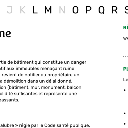
I
J
K
L
M
N
O
P
Q
R
R
ine
ww
tie de bâtiment qui constitue un danger
elatif aux immeubles menaçant ruine
P
i revient de notifier au propriétaire un
Le
 la démolition dans un délai donné.
tion (bâtiment, mur, monument, balcon,
solidité suffisantes et représente une
 passants.
salubre » régie par le Code santé publique,