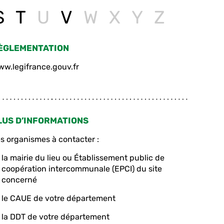
S
T
U
V
W
X
Y
Z
ÈGLEMENTATION
w.legifrance.gouv.fr
LUS D’INFORMATIONS
s organismes à contacter :
la mairie du lieu ou Établissement public de
coopération intercommunale (EPCI) du site
concerné
le CAUE de votre département
la DDT de votre département