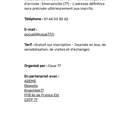
d'arrivée : Emerainville (77) - L'adresse définitive
sera précisée ultérieurement aux inscrits.
Téléphone :
01 64 03 30 62
E-mail :
accueil@caue77.fr
Tarif :
Gratuit sur inscription - Journée en bus, de
sensibilisation, de visites et d'échanges
Organisé par :
Caue 77
En partenariat avec :
ADEME
Ekopolis
Ensemble77
FFB Ile de France Est
CSTP 77