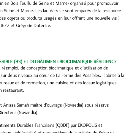
ain en Bois Feuillu de Seine et Marne- organisé pour promouvoir
it en Seine-et-Marne. Les lauréats se sont emparés de la ressource
 des objets ou produits usagés en leur offrant une nouvelle vie !
AUE77 et Grégorie Dutertre.
SSIBLE (93) ET DU BÂTIMENT BIOCLIMATIQUE RÉSILIENCE
réemploi, de conception bioclimatique et d’utilisation de
sur deux niveaux au cœur de La Ferme des Possibles. Il abrite à la
 bureaux et de formation, une cuisine et des locaux logistiques
un restaurant.
 et Anissa Samah maître d’ouvrage (Novaedia) sous réserve
irecteur (Novaedia).
âtiments Durables Franciliens (QBDF) par EKOPOLIS et
ique, vulnérabilité et perspectives du territoire de Seine-et-