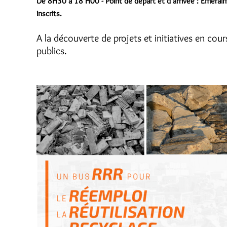
De 8H30 à 18 H00 - Point de départ et d'arrivée : Emerainvi
inscrits.
A la découverte de projets et initiatives en cou
publics.