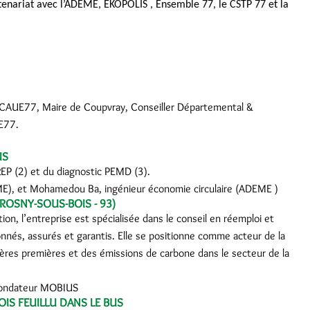
rtenariat avec l’ADEME, EKOPOLIS
,
Ensemble 77, le CSTP 77
et
la
du CAUE77, Maire de Coupvray, Conseiller Départemental &
UE77.
US
 REP (2) et du diagnostic PEMD (3).
ME), et Mohamedou Ba, ingénieur économie circulaire (ADEME )
(ROSNY-SOUS-BOIS - 93)
ion, l’entreprise est spécialisée dans le conseil en réemploi et
nnés, assurés et garantis. Elle se positionne comme acteur de la
ières premières et des émissions de carbone dans le secteur de la
 fondateur MOBIUS
OIS FEUILLU DANS LE BUS