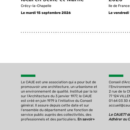
Crécy-la-Chapelle
Ile de France
Le mardi 15 septembre 2026
Le vendredi
Le CAUE est une association qui a pour but de
Conseil d'Ar
promouvoir une architecture, un urbanisme et
l'Environne
un environnement de qualité. Institué par la loi
2 rue de la 
sur l‘Architecture du 3 janvier 1977, le CAUE
77 124 VILL
est créé en juin 1979 à l‘initiative du Conseil
01 64 03 30 
général. Il assure depuis cette date et sur
accueil@caue
l‘ensemble du département une fonction de
service public auprès des collectivités, des
Le CAUE77 da
professionnels et des particuliers.
En savoir+
Adhérer au 