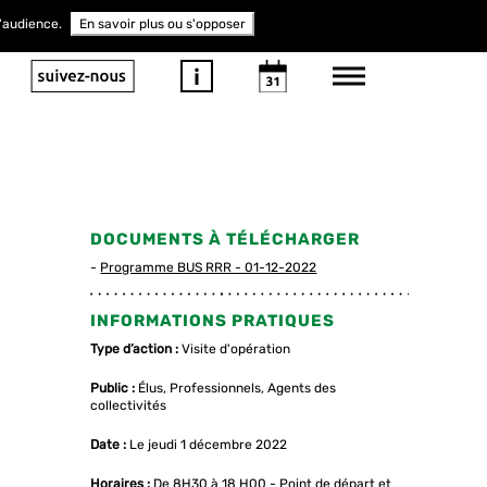
d'audience.
En savoir plus ou s'opposer
DOCUMENTS À TÉLÉCHARGER
Programme BUS RRR - 01-12-2022
INFORMATIONS PRATIQUES
Type d’action :
Visite d'opération
Public :
Élus, Professionnels, Agents des
collectivités
Date :
Le jeudi 1 décembre 2022
Horaires :
De 8H30 à 18 H00 - Point de départ et