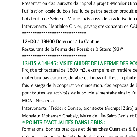
Présentation des lauréats de l’appel à projet -Mobilier Urb
l’utilisation locale du bois feuillu de petite section produ
bois feuillu de Seine-et-Marne mais aussi de la valorisation
Intervenants / Mathilde Olivier, paysagiste-conceptrice C
******************************
12H00 à 13H00 Déjeuner à La Cantine
Restaurant de la Ferme des Possibles à Stains (93)*
******************************
13H15 À 14H45 : VISITE GUIDÉE DE LA FERME DES PO
Projet architectural de 1800 m2, exemplaire en matière de 
matériaux bas carbone, durable et innovant, il est implanté 
fois le siège de la coopérative d’insertion, des espaces de
pour toutes les activités de la boucle alimentaire ainsi qu’
MOA : Novaedia
Intervenants / Fréderic Denise, architecte (Archipel Zéro)
Monsieur Mohamed Gnabaly, Maire de l'Île-Saint-Denis et D
# POINTS D’ACTUALITÉS DANS LE BUS :
Formations, bonnes pratiques et démarches Quartiers & B
présentation rapide de l’étude Réalité du changement climat