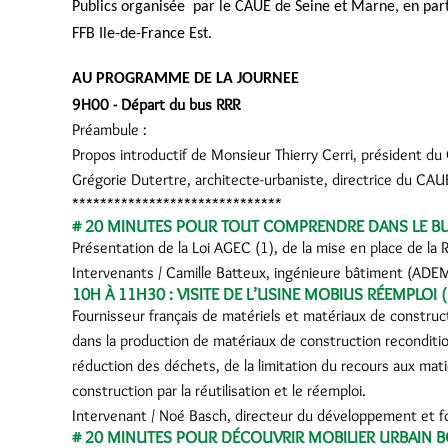
Publics organisée par le CAUE de Seine et Marne, en pa
FFB Ile-de-France Est.
AU PROGRAMME DE LA JOURNEE
9H00 - Départ du bus RRR
Préambule :
Propos introductif de Monsieur Thierry Cerri, président 
Grégorie Dutertre, architecte-urbaniste, directrice du CA
******************************
# 20 MINUTES POUR TOUT COMPRENDRE DANS LE B
Présentation de la Loi AGEC (1), de la mise en place de la
Intervenants / Camille Batteux, ingénieure bâtiment (ADE
10H À 11H30 : VISITE DE L’USINE MOBIUS RÉEMPLOI 
Fournisseur français de matériels et matériaux de construct
dans la production de matériaux de construction reconditio
réduction des déchets, de la limitation du recours aux mat
construction par la réutilisation et le réemploi.
Intervenant / Noé Basch, directeur du développement et
# 20 MINUTES POUR DÉCOUVRIR MOBILIER URBAIN B