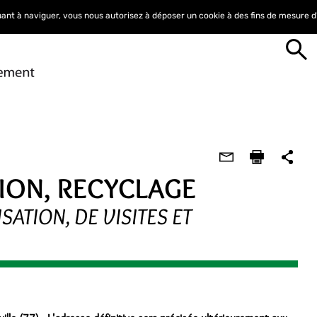
nuant à naviguer, vous nous autorisez à déposer un cookie à des fins de mesure 
TION, RECYCLAGE
SATION, DE VISITES ET