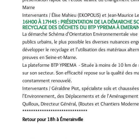
Marne
Intervenants / Élise Mahieu (EKOPOLIS) et Jean-Maurice L
16H00 À 17H45 : PRÉSENTATION DE LA DÉMARCHE SOE
RECYCLAGE DES DÉCHETS DU BTP YPREMA À EMERAINV
La démarche Schéma d’Orientation Environnementale vise à r
publics urbains, le plus possible les diverses nuisances eng
développer le recyclage et l’utilisation des matériaux alte
preuves en Seine-et-Marne.
La plateforme BTP YPREMA - Située à moins de 10 km de ses
sur son secteur. Son efficacité repose sur la qualité des ma
constamment renouvelé.
Intervenants / Géraldine Piot, spécialiste sols et chaussé
l'Environnement, des Déplacements et de l'Aménagement du
Quilloux, Directeur Général, (Routes et Chantiers Modern
******************************
Retour pour 18h à Émerainville