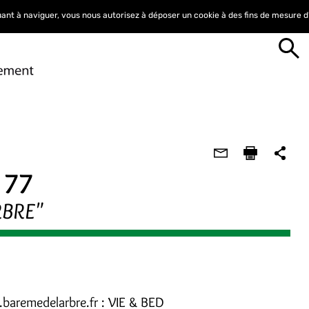
nuant à naviguer, vous nous autorisez à déposer un cookie à des fins de mesure 
 77
RBRE"
.baremedelarbre.fr : VIE & BED