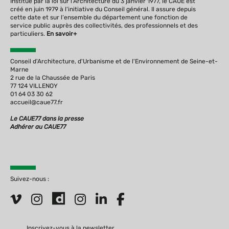
Institué par la loi sur l‘Architecture du 3 janvier 1977, le CAUE est
créé en juin 1979 à l‘initiative du Conseil général. Il assure depuis
cette date et sur l‘ensemble du département une fonction de
service public auprès des collectivités, des professionnels et des
particuliers.
En savoir+
Conseil d'Architecture, d'Urbanisme et de l'Environnement de Seine-et-
Marne
2 rue de la Chaussée de Paris
77 124 VILLENOY
01 64 03 30 62
accueil@caue77.fr
Le CAUE77 dans la presse
Adhérer au CAUE77
Suivez-nous :
Inscrivez-vous à la newsletter