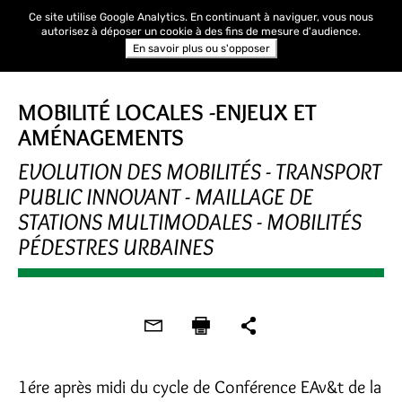
Ce site utilise Google Analytics. En continuant à naviguer, vous nous
autorisez à déposer un cookie à des fins de mesure d'audience.
En savoir plus ou s'opposer
MOBILITÉ LOCALES -ENJEUX ET
AMÉNAGEMENTS
EVOLUTION DES MOBILITÉS - TRANSPORT
PUBLIC INNOVANT - MAILLAGE DE
STATIONS MULTIMODALES - MOBILITÉS
PÉDESTRES URBAINES
1ére après midi du cycle de Conférence EAv&t de la