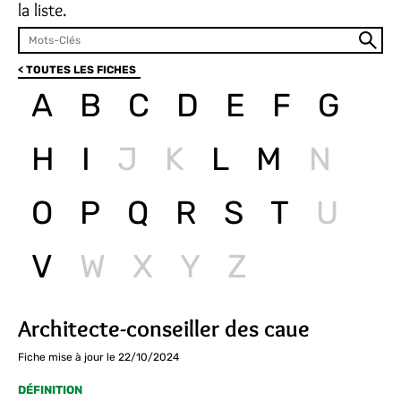
la liste.
< TOUTES LES FICHES
A
B
C
D
E
F
G
H
I
J
K
L
M
N
O
P
Q
R
S
T
U
V
W
X
Y
Z
Architecte-conseiller des caue
Fiche mise à jour le 22/10/2024
DÉFINITION