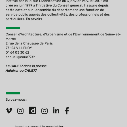
Institué par la loi sur l‘Architecture du 3 janvier 1977, le CAUE est
créé en juin 1979 à l‘initiative du Conseil général. Il assure depuis
cette date et sur l‘ensemble du département une fonction de
service public auprès des collectivités, des professionnels et des
particuliers.
En savoir+
Conseil d'Architecture, d'Urbanisme et de l'Environnement de Seine-et-
Marne
2 rue de la Chaussée de Paris
77 124 VILLENOY
01 64 03 30 62
accueil@caue77.fr
Le CAUE77 dans la presse
Adhérer au CAUE77
Suivez-nous :
Inscrivez-vous à la newsletter