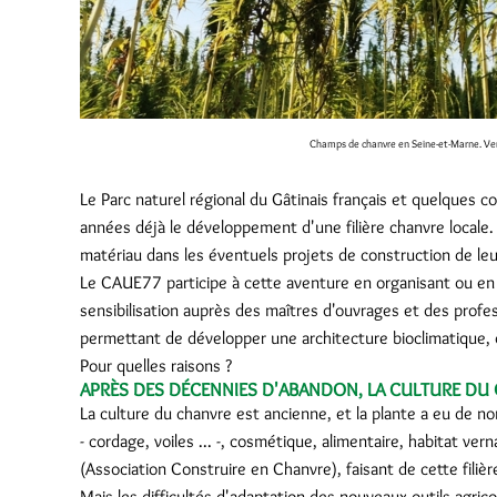
Champs de chanvre en Seine-et-Marne. Ver
Le Parc naturel régional du Gâtinais français et quelques 
années déjà le développement d'une filière chanvre locale.
matériau dans les éventuels projets de construction de leur
Le CAUE77 participe à cette aventure en organisant ou en 
sensibilisation auprès des maîtres d'ouvrages et des profe
permettant de développer une architecture bioclimatique, 
Pour quelles raisons ?
APRÈS DES DÉCENNIES D'ABANDON, LA CULTURE DU
La culture du chanvre est ancienne, et la plante a eu de n
- cordage, voiles ... -, cosmétique, alimentaire, habitat ve
(Association Construire en Chanvre), faisant de cette filiè
Mais les difficultés d'adaptation des nouveaux outils agricole