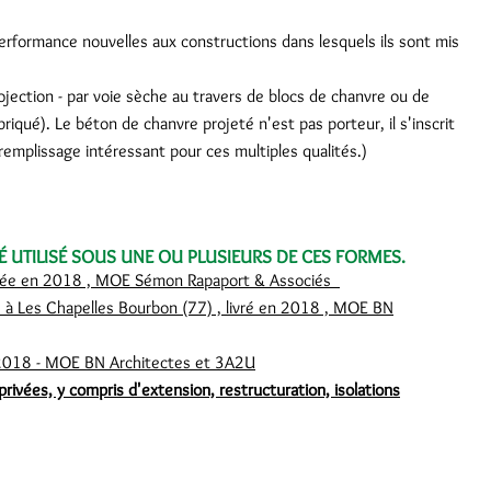
performance nouvelles aux constructions dans lesquels ils sont mis
jection - par voie sèche au travers de blocs de chanvre ou de
iqué). Le béton de chanvre projeté n'est pas porteur, il s'inscrit
remplissage intéressant pour ces multiples qualités.)
É UTILISÉ SOUS UNE OU PLUSIEURS DE CES FORMES.
livrée en 2018 , MOE Sémon Rapaport & Associés
B à Les Chapelles Bourbon (77) , livré en 2018 , MOE BN
en 2018 - MOE BN Architectes et 3A2U
rivées, y compris d'extension, restructuration, isolations