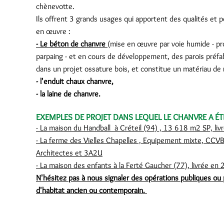
chènevotte.
Ils offrent 3 grands usages qui apportent des qualités et 
en œuvre :
- Le béton de chanvre
(mise en œuvre par voie humide - pro
parpaing - et en cours de développement, des parois préfabr
dans un projet ossature bois, et constitue un matériau de 
- l'enduit chaux chanvre,
- la laine de chanvre.
EXEMPLES DE PROJET DANS LEQUEL LE CHANVRE A ÉT
- La maison du Handball à Créteil (94) , 13 618 m2 SP, 
- La ferme des Vielles Chapelles , Equipement mixte, CCV
Architectes et 3A2U
- La maison des enfants à la Ferté Gaucher (77), livrée 
N'hésitez pas à nous signaler des opérations publiques ou p
d'habitat ancien ou contemporain.