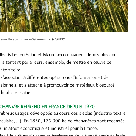
s une filière du chanvre en Seine-et-Marne
© CAUE77
collectivités en Seine-et-Marne accompagnent depuis plusieurs
 Ils tentent par ailleurs, ensemble, de mettre en œuvre ce
 territoire.
s’associant à différentes opérations d'information et de
ssionnels, et s'attache à promouvoir ce matériaux biosourcé
durable et saine.
 CHANVRE REPREND EN FRANCE DEPUIS 1970
ombreux usages développés au cours des siècles (industrie textile
rnaculaire, ...). En 1850, 176 000 ha de chanvrières sont recensés
re un atout économique et industriel pour la France.
s à la culture du chanvre (résistance de la tige) à partir de la fin