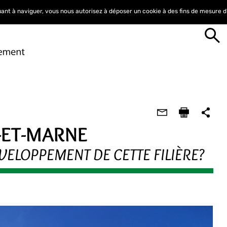
nuant à naviguer, vous nous autorisez à déposer un cookie à des fins de mesure 
-ET-MARNE
ELOPPEMENT DE CETTE FILIÈRE?