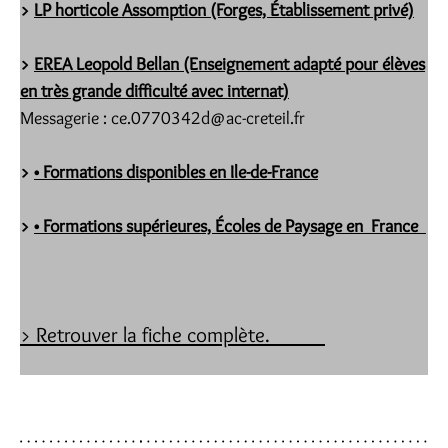
>
LP horticole Assomption (Forges, Établissement privé)
>
EREA Leopold Bellan (Enseignement adapté pour élèves
en très grande difficulté avec internat)
Messagerie : ce.0770342d@ac-creteil.fr
>
• Formations disponibles en Ile-de-France
>
• Formations supérieures, Écoles de Paysage en France
> Retrouver la fiche complète.